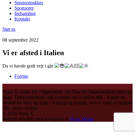
Sponsorpakker
Sponsorer
Indsamling
Kontakt
Støt os
08 september 2022
Vi er afsted i Italien
Da vi havde godt vejr i går
Forrige
Team X cykler for velgørenhed - en Tour for lokalområdets børn og
unge. Virksomhederne står sammen om et fælles mål - at gøre en
forskel for børn og unge i Esbjerg og omegn, som er ramt af sygdom
eller anden ulykke.
©
2026
Team X
Website udviklet med kærlighed af
Hype Media
.