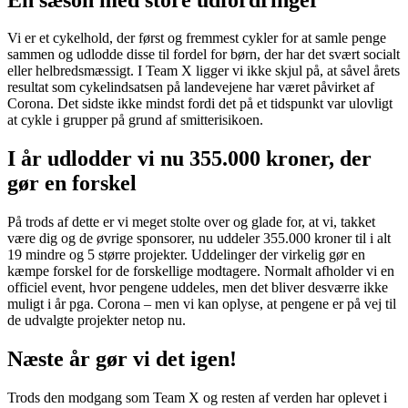
Vi er et cykelhold, der først og fremmest cykler for at samle penge
sammen og udlodde disse til fordel for børn, der har det svært socialt
eller helbredsmæssigt. I Team X ligger vi ikke skjul på, at såvel årets
resultat som cykelindsatsen på landevejene har været påvirket af
Corona. Det sidste ikke mindst fordi det på et tidspunkt var ulovligt
at cykle i grupper på grund af smitterisikoen.
I år udlodder vi nu 355.000 kroner, der
gør en forskel
På trods af dette er vi meget stolte over og glade for, at vi, takket
være dig og de øvrige sponsorer, nu uddeler 355.000 kroner til i alt
19 mindre og 5 større projekter. Uddelinger der virkelig gør en
kæmpe forskel for de forskellige modtagere. Normalt afholder vi en
officiel event, hvor pengene uddeles, men det bliver desværre ikke
muligt i år pga. Corona – men vi kan oplyse, at pengene er på vej til
de udvalgte projekter netop nu.
Næste år gør vi det igen!
Trods den modgang som Team X og resten af verden har oplevet i