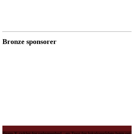
Bronze sponsorer
Team X cykler for velgørenhed - en Tour for lokalområdets børn og