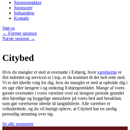
Sponsorpakker
Sponsorer
Indsamling
Kontakt
Støt os
← Forrige sponsor
Næste sponsor →
Citybed
Hvis du mangler et sted at overnatte i Esbjerg, hvor
værelserne
er
flot indrettet og servicen er i top, er du kommet til det helt rette sted.
Vi er det ideelle valg for dig, hvis du mangler et sted at opholde dig i
en uge eller længere i og omkring Esbjergområdet. Mange af vores
gæster overnatter i vores værelser over en længere periode grundet
den hjemlige og hyggelige atmosfære på vores bed and breakfast,
som gør værelserne ideelle til langtidsferie. Alle værelser er
velindrettede, og du vil hurtigt opleve, at Citybed har en særlig
personlig stemning over sig.
Se alle sponsorer