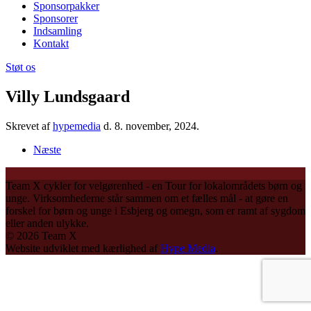
Sponsorpakker
Sponsorer
Indsamling
Kontakt
Støt os
Villy Lundsgaard
Skrevet af
hypemedia
d.
8. november, 2024
.
Næste
Team X cykler for velgørenhed - en Tour for lokalområdets børn og
unge. Virksomhederne står sammen om et fælles mål - at gøre en
forskel for børn og unge i Esbjerg og omegn, som er ramt af sygdom
eller anden ulykke.
©
2026
Team X
Website udviklet med kærlighed af
Hype Media
.