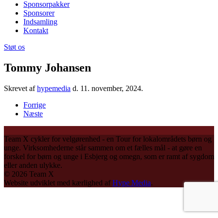
Sponsorpakker
Sponsorer
Indsamling
Kontakt
Støt os
Tommy Johansen
Skrevet af
hypemedia
d.
11. november, 2024
.
Forrige
Næste
Team X cykler for velgørenhed - en Tour for lokalområdets børn og
unge. Virksomhederne står sammen om et fælles mål - at gøre en
forskel for børn og unge i Esbjerg og omegn, som er ramt af sygdom
eller anden ulykke.
©
2026
Team X
Website udviklet med kærlighed af
Hype Media
.