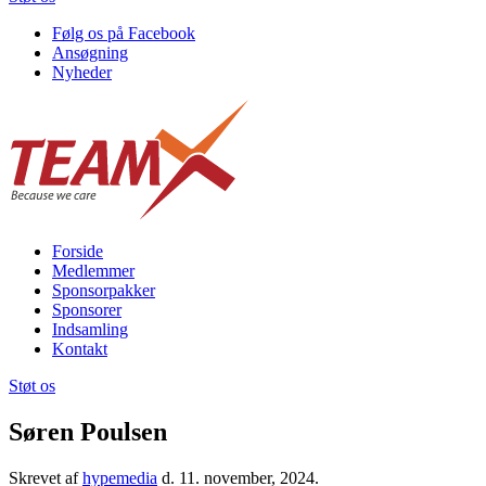
Følg os på Facebook
Ansøgning
Nyheder
Forside
Medlemmer
Sponsorpakker
Sponsorer
Indsamling
Kontakt
Støt os
Søren Poulsen
Skrevet af
hypemedia
d.
11. november, 2024
.