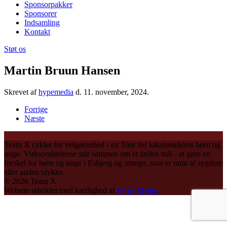
Sponsorpakker
Sponsorer
Indsamling
Kontakt
Støt os
Martin Bruun Hansen
Skrevet af
hypemedia
d.
11. november, 2024
.
Forrige
Næste
Team X cykler for velgørenhed - en Tour for lokalområdets børn og
unge. Virksomhederne står sammen om et fælles mål - at gøre en
forskel for børn og unge i Esbjerg og omegn, som er ramt af sygdom
eller anden ulykke.
©
2026
Team X
Website udviklet med kærlighed af
Hype Media
.