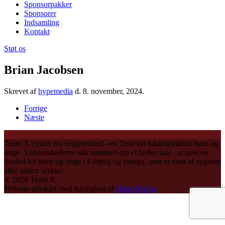
Sponsorpakker
Sponsorer
Indsamling
Kontakt
Støt os
Brian Jacobsen
Skrevet af
hypemedia
d.
8. november, 2024
.
Forrige
Næste
Team X cykler for velgørenhed - en Tour for lokalområdets børn og
unge. Virksomhederne står sammen om et fælles mål - at gøre en
forskel for børn og unge i Esbjerg og omegn, som er ramt af sygdom
eller anden ulykke.
©
2026
Team X
Website udviklet med kærlighed af
Hype Media
.